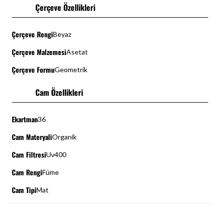
Çerçeve Özellikleri
Çerçeve Rengi
Beyaz
Çerçeve Malzemesi
Asetat
Çerçeve Formu
Geometrik
Cam Özellikleri
Ekartman
36
Cam Materyali
Organik
Cam Filtresi
Uv400
Cam Rengi
Füme
Cam Tipi
Mat