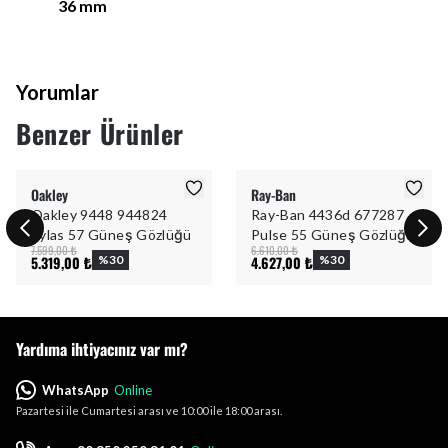
36
mm
Yorumlar
Benzer Ürünler
Oakley
Ray-Ban
Oakley 9448 944824
Ray-Ban 4436d 677287
Sylas 57 Güneş Gözlüğü
Pulse 55 Güneş Gözlüğü
7.599,00 ₺
6.610,00 ₺
5.319,00 ₺
%
30
4.627,00 ₺
%
30
Yardıma ihtiyacınız var mı?
WhatsApp
Online
Pazartesi ile Cumartesi arası ve 10:00 ile 18:00 arası.