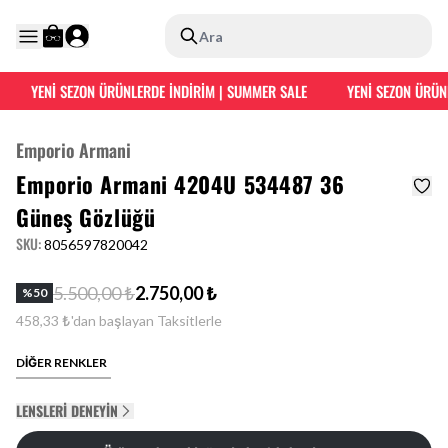
Ara
YENİ SEZON ÜRÜNLERDE İNDİRİM | SUMMER SALE
YENİ SEZON ÜRÜNL
Emporio Armani
Emporio Armani 4204U 534487 36
Güneş Gözlüğü
SKU
:
8056597820042
5.500,00 ₺
2.750,00 ₺
%
50
458,33 ₺'dan başlayan Taksitlerle
DİĞER RENKLER
LENSLERI DENEYIN