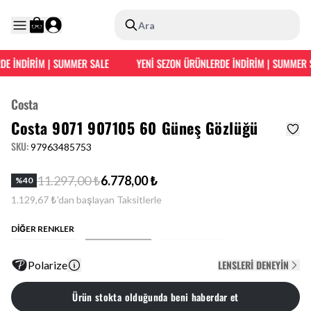
Ara
E İNDİRİM | SUMMER SALE
YENİ SEZON ÜRÜNLERDE İNDİRİM | SUMMER S
Costa
Costa 9071 907105 60 Güneş Gözlüğü
SKU
:
97963485753
11.297,00 ₺
6.778,00 ₺
%
40
1.129,67 ₺'dan başlayan Taksitlerle
DİĞER RENKLER
LENSLERI DENEYIN
Polarize
Ürün stokta olduğunda beni haberdar et