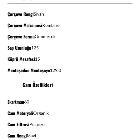
Çerçeve Rengi
Siyah
Çerçeve Malzemesi
Kombine
Çerçeve Formu
Geometrik
Sap Uzunluğu
125
Köprü Mesafesi
15
Menteşeden Menteşeye
129.0
Cam Özellikleri
Ekartman
60
Cam Materyali
Organik
Cam Filtresi
Polarize
Cam Rengi
Mavi