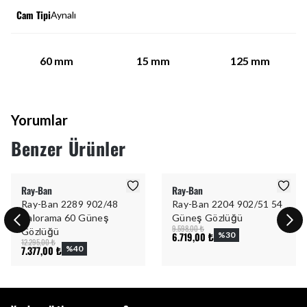
Cam Tipi
Aynalı
60
mm
15
mm
125
mm
Yorumlar
Benzer Ürünler
Ray-Ban
Ray-Ban
Ray-Ban 2289 902/48
Ray-Ban 2204 902/51 54
Balorama 60 Güneş
Güneş Gözlüğü
9.598,00 ₺
Gözlüğü
6.719,00 ₺
%
30
12.295,00 ₺
7.377,00 ₺
%
40