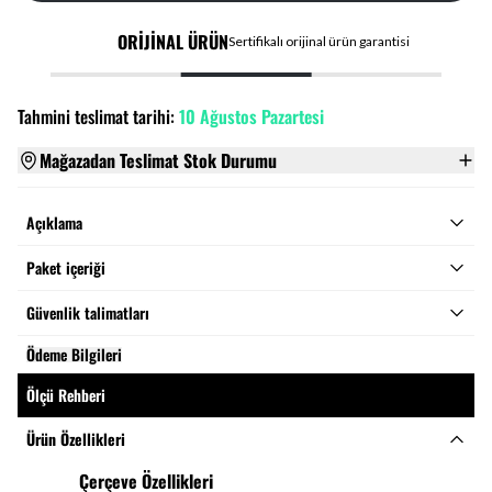
HIZLI TESLİMAT
ikalı orijinal ürün garantisi
Aynı gün
Tahmini teslimat tarihi:
10 Ağustos Pazartesi
Mağazadan Teslimat Stok Durumu
Açıklama
Paket içeriği
Güvenlik talimatları
Ödeme Bilgileri
Ölçü Rehberi
Ürün Özellikleri
Çerçeve Özellikleri