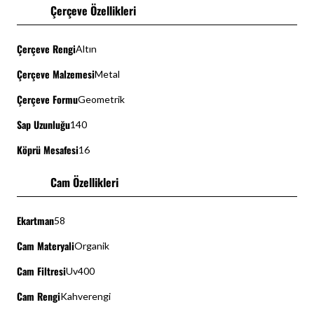
Çerçeve Özellikleri
Çerçeve Rengi
Altın
Çerçeve Malzemesi
Metal
Çerçeve Formu
Geometrik
Sap Uzunluğu
140
Köprü Mesafesi
16
Cam Özellikleri
Ekartman
58
Cam Materyali
Organik
Cam Filtresi
Uv400
Cam Rengi
Kahverengi