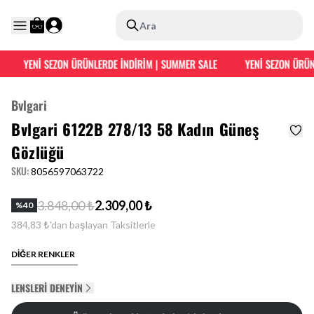
Ara
YENİ SEZON ÜRÜNLERDE İNDİRİM | SUMMER SALE
YENİ SEZON ÜRÜNL
Bvlgari
Bvlgari 6122B 278/13 58 Kadın Güneş
Gözlüğü
SKU
:
8056597063722
3.848,00 ₺
2.309,00 ₺
%
40
384,83 ₺'dan başlayan Taksitlerle
DİĞER RENKLER
LENSLERI DENEYIN