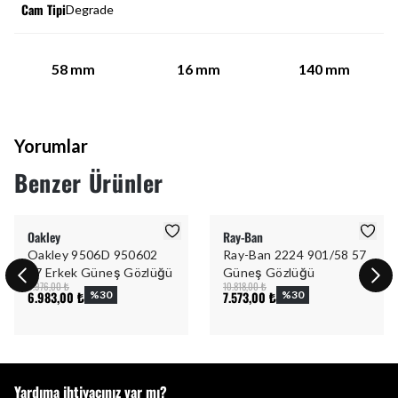
Cam Tipi
Degrade
58
mm
16
mm
140
mm
Yorumlar
Benzer Ürünler
Oakley
Ray-Ban
Oakley 9506D 950602
Ray-Ban 2224 901/58 57
57 Erkek Güneş Gözlüğü
Güneş Gözlüğü
9.976,00 ₺
10.818,00 ₺
6.983,00 ₺
%
30
7.573,00 ₺
%
30
Yardıma ihtiyacınız var mı?