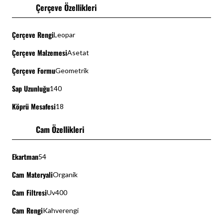
Çerçeve Özellikleri
Çerçeve Rengi
Leopar
Çerçeve Malzemesi
Asetat
Çerçeve Formu
Geometrik
Sap Uzunluğu
140
Köprü Mesafesi
18
Cam Özellikleri
Ekartman
54
Cam Materyali
Organik
Cam Filtresi
Uv400
Cam Rengi
Kahverengi