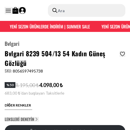
Ara
YENİ SEZON ÜRÜNLERDE İNDİRİM | SUMMER SALE
YENİ SEZON ÜRÜNL
Bvlgari
Bvlgari 8239 504/13 54 Kadın Güneş
Gözlüğü
SKU
:
8056597495738
8.195,00 ₺
4.098,00 ₺
%
50
683,00 ₺'dan başlayan Taksitlerle
DİĞER RENKLER
LENSLERI DENEYIN