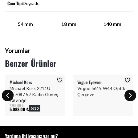
Cam Tipi
Degrade
54
mm
18
mm
140
mm
Yorumlar
Benzer Ürünler
Michael Kors
Vogue Eyewear
Michael Kors 2211U
Vogue 5619 W44 Optik
397087 57 Kadın Güneş
Çerçeve
Gözlüğü
7.269,00 ₺
5.088,00 ₺
%
30
Yardıma ihtiyacınız var mı?