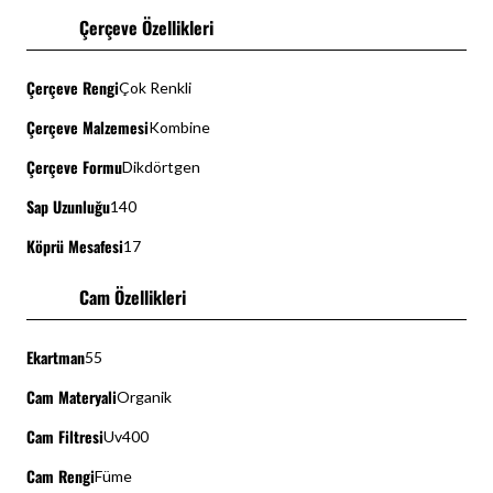
Çerçeve Özellikleri
Çerçeve Rengi
Çok Renkli
Çerçeve Malzemesi
Kombine
Çerçeve Formu
Dikdörtgen
Sap Uzunluğu
140
Köprü Mesafesi
17
Cam Özellikleri
Ekartman
55
Cam Materyali
Organik
Cam Filtresi
Uv400
Cam Rengi
Füme