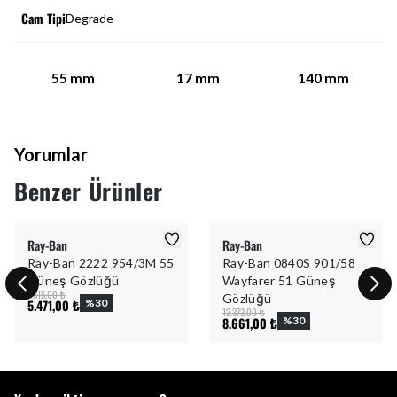
Cam Tipi
Degrade
55
mm
17
mm
140
mm
Yorumlar
Benzer Ürünler
Ray-Ban
Ray-Ban
Ray-Ban 2222 954/3M 55
Ray-Ban 0840S 901/58
Güneş Gözlüğü
Wayfarer 51 Güneş
7.815,00 ₺
Gözlüğü
5.471,00 ₺
%
30
12.373,00 ₺
8.661,00 ₺
%
30