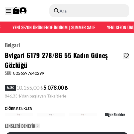
Ara
YENİ SEZON ÜRÜNLERDE İNDİRİM | SUMMER SALE
YENİ SEZON ÜRÜ
Bvlgari
Bvlgari 6179 278/8G 55 Kadın Güneş
Gözlüğü
SKU
:
8056597640299
10.155,00 ₺
5.078,00 ₺
%
50
846,33 ₺'dan başlayan Taksitlerle
DİĞER RENKLER
Diğer Renkler
LENSLERI DENEYIN