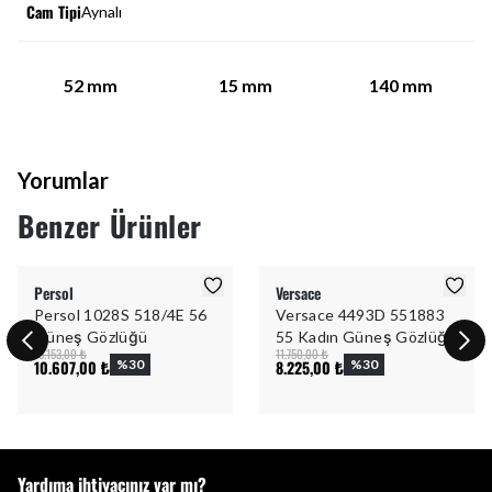
Cam Tipi
Aynalı
52
mm
15
mm
140
mm
Yorumlar
Benzer Ürünler
Persol
Versace
Persol 1028S 518/4E 56
Versace 4493D 551883
Güneş Gözlüğü
55 Kadın Güneş Gözlüğü
15.153,00 ₺
11.750,00 ₺
10.607,00 ₺
%
30
8.225,00 ₺
%
30
Yardıma ihtiyacınız var mı?