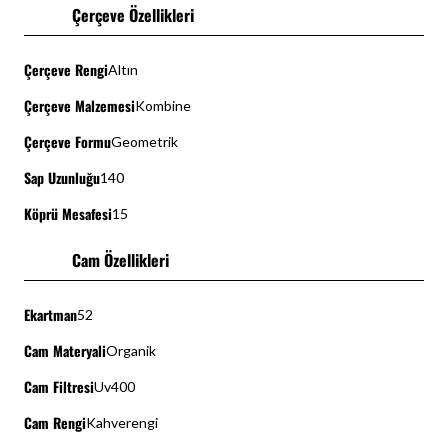
Çerçeve Özellikleri
Çerçeve Rengi
Altın
Çerçeve Malzemesi
Kombine
Çerçeve Formu
Geometrik
Sap Uzunluğu
140
Köprü Mesafesi
15
Cam Özellikleri
Ekartman
52
Cam Materyali
Organik
Cam Filtresi
Uv400
Cam Rengi
Kahverengi