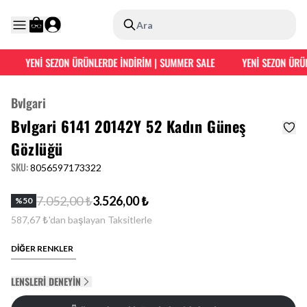
Ara
YENİ SEZON ÜRÜNLERDE İNDİRİM | SUMMER SALE
YENİ SEZON ÜRÜN
Bvlgari
Bvlgari 6141 20142Y 52 Kadın Güneş
Gözlüğü
SKU
:
8056597173322
7.052,00 ₺
3.526,00 ₺
%
50
587,67 ₺'dan başlayan Taksitlerle
DİĞER RENKLER
LENSLERI DENEYIN