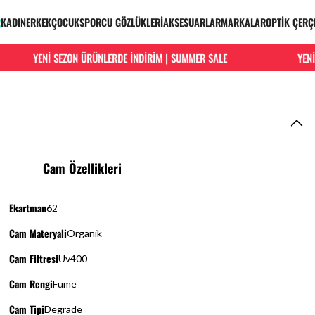
R
KADIN
ERKEK
ÇOCUK
SPORCU GÖZLÜKLERİ
AKSESUARLAR
MARKALAR
OPTİK ÇERÇ
YENİ SEZON ÜRÜNLERDE İNDİRİM | SUMMER SALE
YENİ S
Cam Özellikleri
Ekartman
62
Cam Materyali
Organik
Cam Filtresi
Uv400
Cam Rengi
Füme
Cam Tipi
Degrade