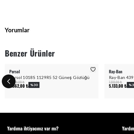
Yorumlar
Benzer Ürünler
Persol
Ray-Ban
Persol 1018S 1129R5 52 Güneş Gözlüğü
Ray-Ban 439
14.089,00 ₺
7.333,00 ₺
9.862,00 ₺
%
30
5.133,00 ₺
%
3
Yardıma ihtiyacınız var mı?
Yardı