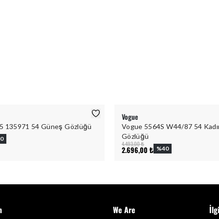
Vogue
5 135971 54 Güneş Gözlüğü
Vogue 5564S W44/87 54 Kad
Gözlüğü
0
4.493,00 ₺
2.696,00 ₺
%
40
m
We Are
İlg