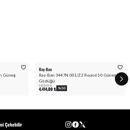
Ray-Ban
ın Güneş
Ray-Ban 3447N 001/Z2 Round 50 Güneş
Gözlüğü
8.828,00 ₺
4.414,00 ₺
%
50
ini Çekebilir