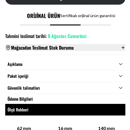
ORİJİNAL ÜRÜN
Sertifikalı orijinal ürün garantisi
Tahmini teslimat tarihi:
8 Ağustos Cumartesi
Mağazadan Teslimat Stok Durumu
Açıklama
Paket içeriği
Güvenlik talimatları
Ödeme Bilgileri
Ölçü Rehberi
62
mm
16
mm
140
mm