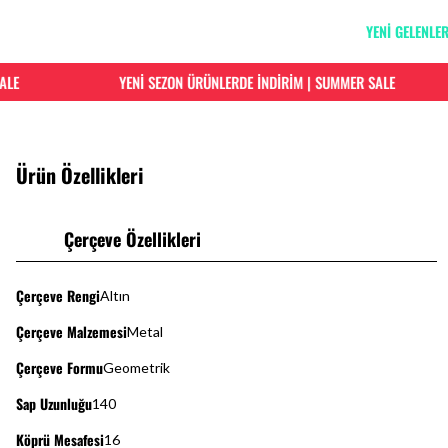
YENİ GELENLE
E
YENİ SEZON ÜRÜNLERDE İNDİRİM | SUMMER SALE
Ürün Özellikleri
Çerçeve Özellikleri
Çerçeve Rengi
Altın
Çerçeve Malzemesi
Metal
Çerçeve Formu
Geometrik
Sap Uzunluğu
140
Köprü Mesafesi
16