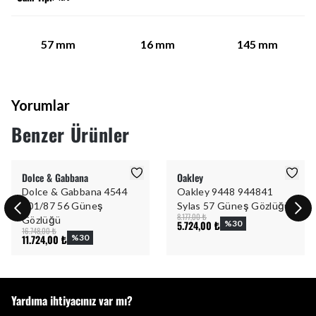
57
mm
16
mm
145
mm
Yorumlar
Benzer Ürünler
Dolce & Gabbana
Oakley
Dolce & Gabbana 4544
Oakley 9448 944841
501/87 56 Güneş
Sylas 57 Güneş Gözlüğü
8.177,00 ₺
Gözlüğü
5.724,00 ₺
%
30
16.748,00 ₺
11.724,00 ₺
%
30
Yardıma ihtiyacınız var mı?