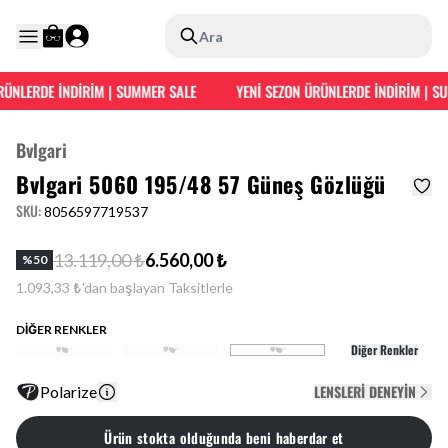
Ara
ÜNLERDE İNDİRİM | SUMMER SALE
YENİ SEZON ÜRÜNLERDE İNDİRİM | SU
Bvlgari
Bvlgari 5060 195/48 57 Güneş Gözlüğü
SKU
:
8056597719537
13.119,00 ₺
6.560,00 ₺
%
50
1.093,33 ₺'dan başlayan Taksitlerle
DİĞER RENKLER
Diğer Renkler
LENSLERI DENEYIN
Polarize
Ürün stokta olduğunda beni haberdar et