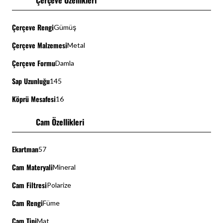
Çerçeve Özellikleri
Çerçeve Rengi
Gümüş
Çerçeve Malzemesi
Metal
Çerçeve Formu
Damla
Sap Uzunluğu
145
Köprü Mesafesi
16
Cam Özellikleri
Ekartman
57
Cam Materyali
Mineral
Cam Filtresi
Polarize
Cam Rengi
Füme
Cam Tipi
Mat