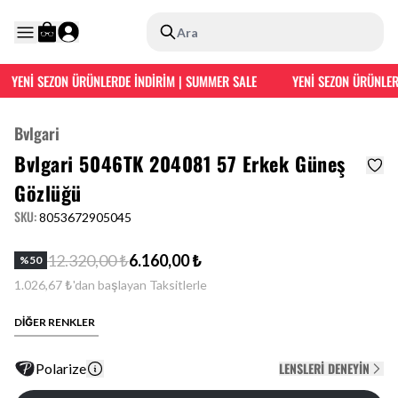
Ara
YENİ SEZON ÜRÜNLERDE İNDİRİM | SUMMER SALE
YENİ SEZON ÜRÜNLERD
Bvlgari
Bvlgari 5046TK 204081 57 Erkek Güneş
Gözlüğü
SKU
:
8053672905045
12.320,00 ₺
6.160,00 ₺
%
50
1.026,67 ₺'dan başlayan Taksitlerle
DİĞER RENKLER
LENSLERI DENEYIN
Polarize