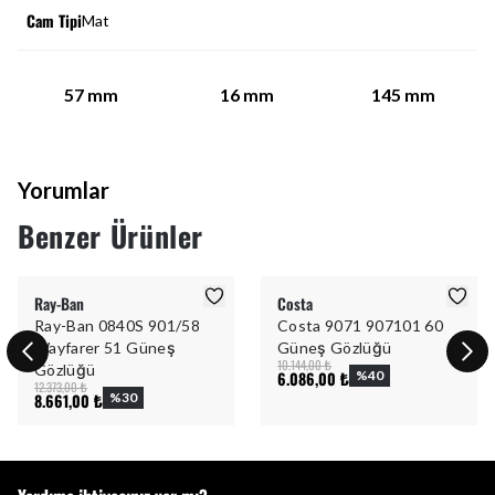
Cam Tipi
Mat
57
mm
16
mm
145
mm
Yorumlar
Benzer Ürünler
Ray-Ban
Costa
Ray-Ban 0840S 901/58
Costa 9071 907101 60
Wayfarer 51 Güneş
Güneş Gözlüğü
10.144,00 ₺
Gözlüğü
6.086,00 ₺
%
40
12.373,00 ₺
8.661,00 ₺
%
30