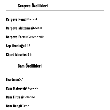
Çerçeve Özellikleri
Çerçeve Rengi
Metalik
Çerçeve Malzemesi
Metal
Çerçeve Formu
Geometrik
Sap Uzunluğu
145
Köprü Mesafesi
16
Cam Özellikleri
Ekartman
57
Cam Materyali
Organik
Cam Filtresi
Polarize
Cam Rengi
Füme