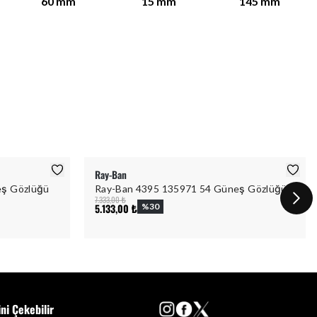
60
mm
15
mm
145
mm
Ray-Ban
eş Gözlüğü
Ray-Ban 4395 135971 54 Güneş Gözlüğü
7.333,00 ₺
5.133,00 ₺
%
30
ini Çekebilir