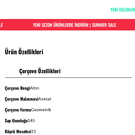
YENİ GELENLE
YENİ SEZON ÜRÜNLERDE İNDİRİM | SUMMER SALE
Ürün Özellikleri
Çerçeve Özellikleri
Çerçeve Rengi
Altın
Çerçeve Malzemesi
Asetat
Çerçeve Formu
Geometrik
Sap Uzunluğu
145
Köprü Mesafesi
15