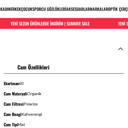
R
KADIN
ERKEK
ÇOCUK
SPORCU GÖZLÜKLERİ
AKSESUARLAR
MARKALAR
OPTİK ÇERÇ
YENİ SEZON ÜRÜNLERDE İNDİRİM | SUMMER SALE
YENİ SEZ
Cam Özellikleri
Ekartman
60
Cam Materyali
Organik
Cam Filtresi
Polarize
Cam Rengi
Kahverengi
Cam Tipi
Mat