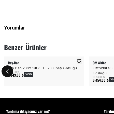
Yorumlar
Benzer Ürünler
Ray-Ban
Off White
Ray-Ban 2389 140351 57 Güneş Gözlüğü
Off White O
8.347,00 ₺
Gözlüğü
5.843,00 ₺
%
30
10.757,00 ₺
6.454,00 ₺
%
Yardıma ihtiyacınız var mı?
Yardı