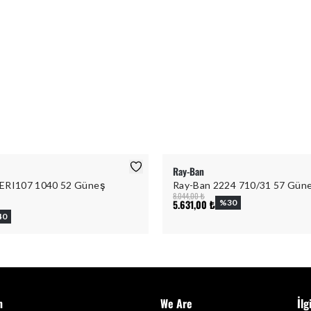
Ray-Ban
ERI107 1040 52 Güneş
Ray-Ban 2224 710/31 57 Gün
8.044,00 ₺
5.631,00 ₺
%
30
40
m
We Are
İlg