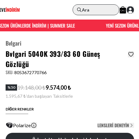
EVE
İNDİRİM
Ara
ON ÜRÜNLERDE İNDİRİM | SUMMER SALE
YENİ SEZON ÜRÜNLERD
Bvlgari
Bvlgari 5040K 393/83 60 Güneş
Gözlüğü
SKU
:
8053672770766
19.148,00 ₺
9.574,00 ₺
%
50
1.595,67 ₺'dan başlayan Taksitlerle
DİĞER RENKLER
LENSLERI DENEYIN
Polarize