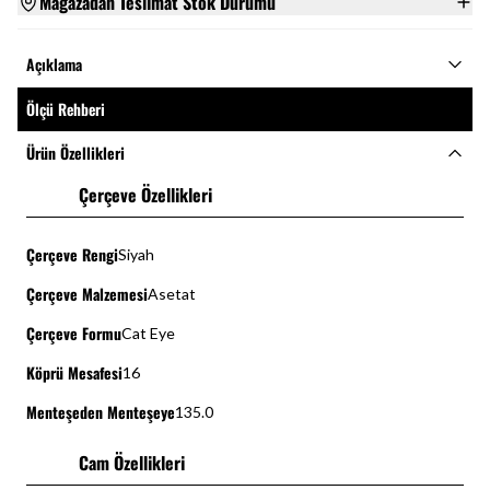
Mağazadan Teslimat Stok Durumu
Açıklama
Ölçü Rehberi
Ürün Özellikleri
Çerçeve Özellikleri
Çerçeve Rengi
Siyah
Çerçeve Malzemesi
Asetat
Çerçeve Formu
Cat Eye
Köprü Mesafesi
16
Menteşeden Menteşeye
135.0
Cam Özellikleri