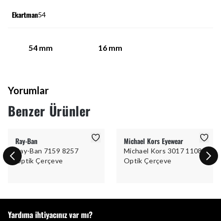
Ekartman
54
54
mm
16
mm
Yorumlar
Benzer Ürünler
Ray-Ban
Michael Kors Eyewear
Ray-Ban 7159 8257
Michael Kors 3017 1108
Optik Çerçeve
Optik Çerçeve
Yardıma ihtiyacınız var mı?