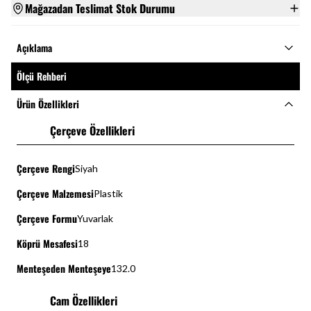
Mağazadan Teslimat Stok Durumu
Açıklama
Ölçü Rehberi
Ürün Özellikleri
Çerçeve Özellikleri
Çerçeve Rengi
Siyah
Çerçeve Malzemesi
Plastik
Çerçeve Formu
Yuvarlak
Köprü Mesafesi
18
Menteşeden Menteşeye
132.0
Cam Özellikleri