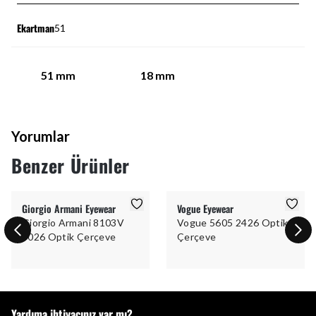
Ekartman
51
51
mm
18
mm
Yorumlar
Benzer Ürünler
Giorgio Armani Eyewear
Vogue Eyewear
Giorgio Armani 8103V
Vogue 5605 2426 Optik
5026 Optik Çerçeve
Çerçeve
Yardıma ihtiyacınız var mı?