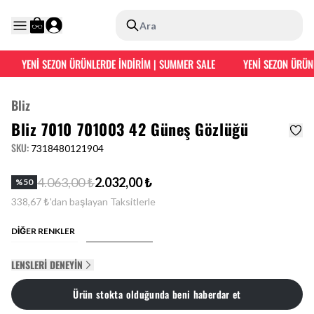
Ara
YENİ SEZON ÜRÜNLERDE İNDİRİM | SUMMER SALE
YENİ SEZON ÜRÜNL
Bliz
Bliz 7010 701003 42 Güneş Gözlüğü
SKU
:
7318480121904
4.063,00 ₺
2.032,00 ₺
%
50
338,67 ₺'dan başlayan Taksitlerle
DİĞER RENKLER
LENSLERI DENEYIN
Ürün stokta olduğunda beni haberdar et