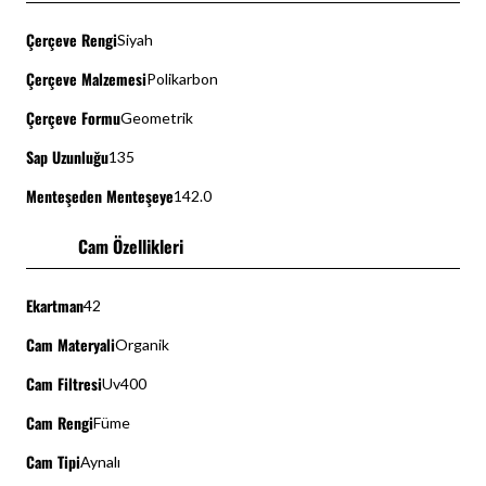
Çerçeve Rengi
Siyah
Çerçeve Malzemesi
Polikarbon
Çerçeve Formu
Geometrik
Sap Uzunluğu
135
Menteşeden Menteşeye
142.0
Cam Özellikleri
Ekartman
42
Cam Materyali
Organik
Cam Filtresi
Uv400
Cam Rengi
Füme
Cam Tipi
Aynalı