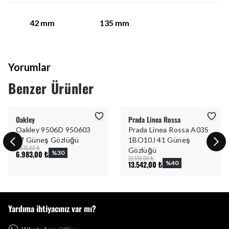
42
mm
135
mm
Yorumlar
Benzer Ürünler
Oakley
Prada Linea Rossa
Oakley 9506D 950603
Prada Linea Rossa A03S
57 Güneş Gözlüğü
1BO10J 41 Güneş
9.976,00 ₺
Gözlüğü
6.983,00 ₺
%
30
22.570,00 ₺
13.542,00 ₺
%
40
Yardıma ihtiyacınız var mı?