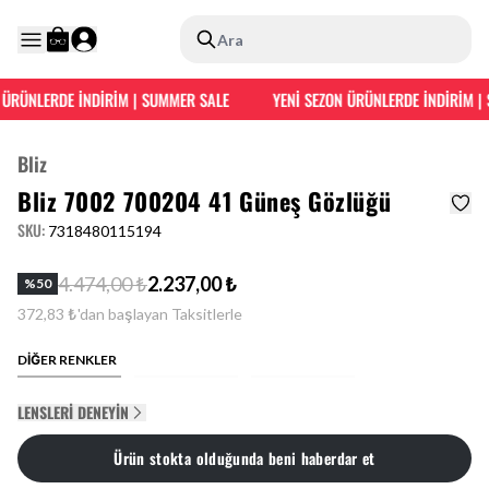
Ara
ÜRÜNLERDE İNDİRİM | SUMMER SALE
YENİ SEZON ÜRÜNLERDE İNDİRİM | 
Bliz
Bliz 7002 700204 41 Güneş Gözlüğü
SKU
:
7318480115194
4.474,00 ₺
2.237,00 ₺
%
50
372,83 ₺'dan başlayan Taksitlerle
DİĞER RENKLER
LENSLERI DENEYIN
Ürün stokta olduğunda beni haberdar et