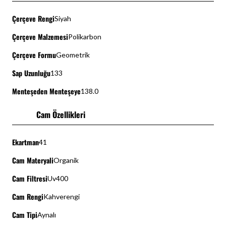
Çerçeve Rengi
Siyah
Çerçeve Malzemesi
Polikarbon
Çerçeve Formu
Geometrik
Sap Uzunluğu
133
Menteşeden Menteşeye
138.0
Cam Özellikleri
Ekartman
41
Cam Materyali
Organik
Cam Filtresi
Uv400
Cam Rengi
Kahverengi
Cam Tipi
Aynalı