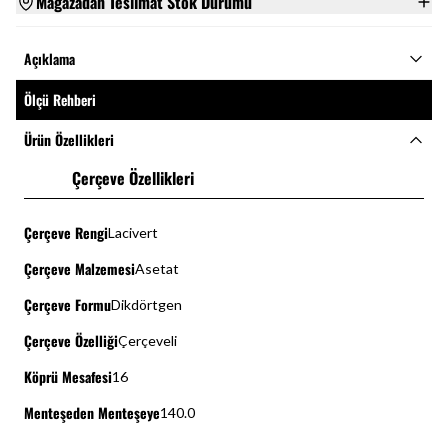
Mağazadan Teslimat Stok Durumu
Açıklama
Ölçü Rehberi
Ürün Özellikleri
Çerçeve Özellikleri
Çerçeve Rengi
Lacivert
Çerçeve Malzemesi
Asetat
Çerçeve Formu
Dikdörtgen
Çerçeve Özelliği
Çerçeveli
Köprü Mesafesi
16
Menteşeden Menteşeye
140.0