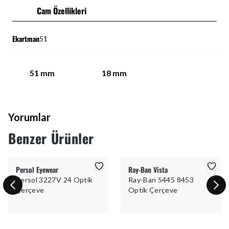
Cam Özellikleri
Ekartman
51
51
mm
18
mm
Yorumlar
Benzer Ürünler
Persol Eyewear
Ray-Ban Vista
Persol 3227V 24 Optik
Ray-Ban 5445 8453
Çerçeve
Optik Çerçeve