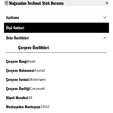
Mağazadan Teslimat Stok Durumu
Açıklama
Ölçü Rehberi
Ürün Özellikleri
Çerçeve Özellikleri
Çerçeve Rengi
Siyah
Çerçeve Malzemesi
Asetat
Çerçeve Formu
Dikdörtgen
Çerçeve Özelliği
Çerçeveli
Köprü Mesafesi
18
Menteşeden Menteşeye
130.0