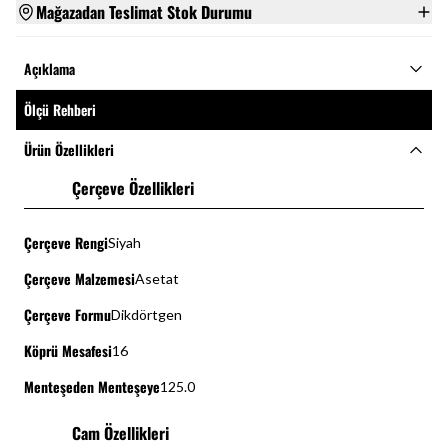
Mağazadan Teslimat Stok Durumu
Açıklama
Ölçü Rehberi
Ürün Özellikleri
Çerçeve Özellikleri
Çerçeve Rengi
Siyah
Çerçeve Malzemesi
Asetat
Çerçeve Formu
Dikdörtgen
Köprü Mesafesi
16
Menteşeden Menteşeye
125.0
Cam Özellikleri