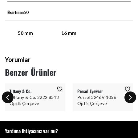
Ekartman
50
50
mm
16
mm
Yorumlar
Benzer Ürünler
Tiffany & Co.
Persol Eyewear
Tiffany & Co. 2222 8348
Persol 3246V 1056
Optik Çerçeve
Optik Çerçeve
Yardıma ihtiyacınız var mı?