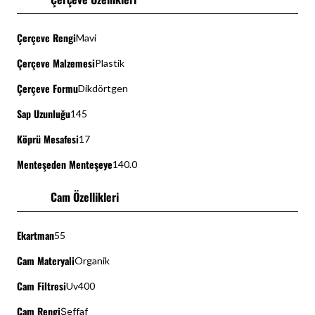
Çerçeve Rengi
Mavi
Çerçeve Malzemesi
Plastik
Çerçeve Formu
Dikdörtgen
Sap Uzunluğu
145
Köprü Mesafesi
17
Menteşeden Menteşeye
140.0
Cam Özellikleri
Ekartman
55
Cam Materyali
Organik
Cam Filtresi
Uv400
Cam Rengi
Şeffaf