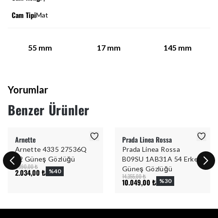
Cam Tipi
Mat
55
mm
17
mm
145
mm
Yorumlar
Benzer Ürünler
Arnette
Prada Linea Rossa
Arnette 4335 27536Q
Prada Linea Rossa
32 Güneş Gözlüğü
B09SU 1AB31A 54 Erkek
3.390,00 ₺
Güneş Gözlüğü
2.034,00 ₺
%
40
14.355,00 ₺
10.049,00 ₺
%
30