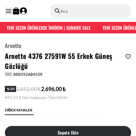
Ara
YENİ SEZON ÜRÜNLERDE İNDİRİM | SUMMER SALE
YENİ SEZON ÜRÜNLER
Arnette
Arnette 4376 27591W 55 Erkek Güneş
Gözlüğü
SKU
:
888392684509
3.852,00 ₺
2.696,00 ₺
%
30
449,33 ₺'dan başlayan Taksitlerle
DİĞER RENKLER
Sepete Ekle