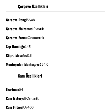
Çerçeve Özellikleri
Çerçeve Rengi
Siyah
Çerçeve Malzemesi
Plastik
Çerçeve Formu
Geometrik
Sap Uzunluğu
145
Köprü Mesafesi
18
Menteşeden Menteşeye
134.0
Cam Özellikleri
Ekartman
54
Cam Materyali
Organik
Cam Filtresi
Uv400