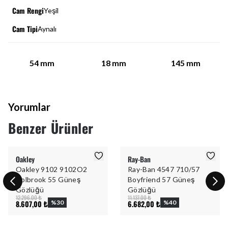
Cam Rengi
Yeşil
Cam Tipi
Aynalı
54
mm
18
mm
145
mm
Yorumlar
Benzer Ürünler
Oakley
Ray-Ban
Oakley 9102 9102O2
Ray-Ban 4547 710/57
Holbrook 55 Güneş
Boyfriend 57 Güneş
Gözlüğü
Gözlüğü
12.296,00 ₺
11.137,00 ₺
8.607,00 ₺
%
30
6.682,00 ₺
%
40