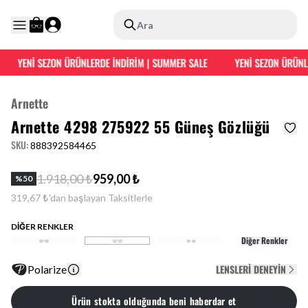
Ara
YENİ SEZON ÜRÜNLERDE İNDİRİM | SUMMER SALE
YENİ SEZON ÜRÜNLE
Arnette
Arnette 4298 275922 55 Güneş Gözlüğü
SKU
:
888392584465
1.918,00 ₺
959,00 ₺
%
50
319,67 ₺'dan başlayan Taksitlerle
DİĞER RENKLER
Diğer Renkler
LENSLERI DENEYIN
Polarize
Ürün stokta olduğunda beni haberdar et