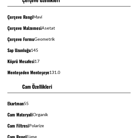
Çerçeve Özellikleri
Çerçeve Rengi
Mavi
Çerçeve Malzemesi
Asetat
Çerçeve Formu
Geometrik
Sap Uzunluğu
145
Köprü Mesafesi
17
Menteşeden Menteşeye
131.0
Cam Özellikleri
Ekartman
55
Cam Materyali
Organik
Cam Filtresi
Polarize
Cam Rengi
Füme