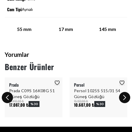
Cam Tipi
Aynalı
55
mm
17
mm
145
mm
Yorumlar
Benzer Ürünler
Prada
Persol
Prada C09S 16K08G 51
Persol 1025S 515/31 54
Güneş Gözlüğü
Güneş Gözlüğü
24.410,00 ₺
15.153,00 ₺
17.087,00 ₺
%
30
10.607,00 ₺
%
30