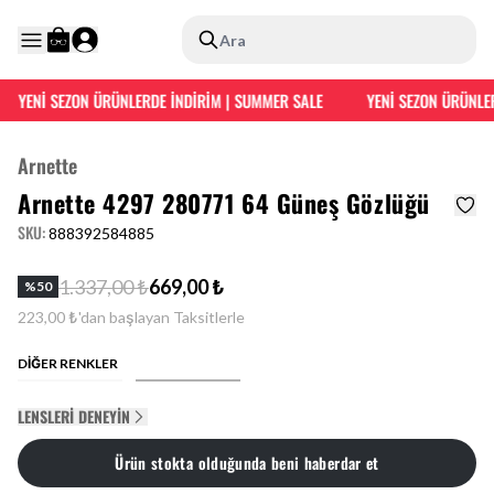
Ara
YENİ SEZON ÜRÜNLERDE İNDİRİM | SUMMER SALE
YENİ SEZON ÜRÜNLER
Arnette
Arnette 4297 280771 64 Güneş Gözlüğü
SKU
:
888392584885
1.337,00 ₺
669,00 ₺
%
50
223,00 ₺'dan başlayan Taksitlerle
DİĞER RENKLER
LENSLERI DENEYIN
Ürün stokta olduğunda beni haberdar et