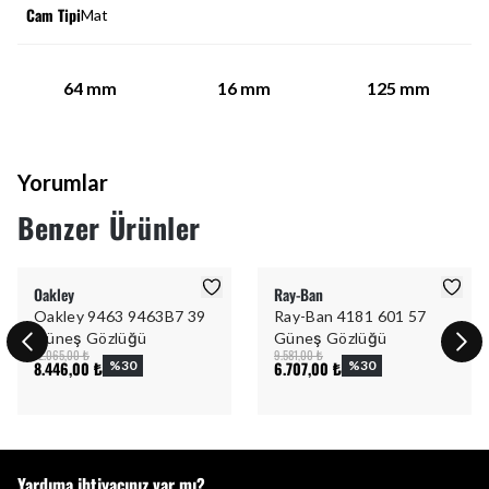
Cam Tipi
Mat
64
mm
16
mm
125
mm
Yorumlar
Benzer Ürünler
Oakley
Ray-Ban
Oakley 9463 9463B7 39
Ray-Ban 4181 601 57
Güneş Gözlüğü
Güneş Gözlüğü
12.065,00 ₺
9.581,00 ₺
8.446,00 ₺
%
30
6.707,00 ₺
%
30
Yardıma ihtiyacınız var mı?