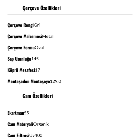
Çerçeve Özellikleri
Çerçeve Rengi
Gri
Çerçeve Malzemesi
Metal
Çerçeve Formu
Oval
Sap Uzunluğu
145
Köprü Mesafesi
17
Menteşeden Menteşeye
129.0
Cam Özellikleri
Ekartman
55
Cam Materyali
Organik
Cam Filtresi
Uv400