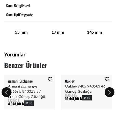
Cam Rengi
Mavi
Cam Tipi
Degrade
55
mm
17
mm
145
mm
Yorumlar
Benzer Ürünler
Armani Exchange
Oakley
Armani Exchange
Oakley 9405 940503 46
4166SU 8400Z3 57
Güneş Gözlüğü
17.401,00 ₺
Erkek Güneş Gözlüğü
10.441,00 ₺
%
40
5.825,00 ₺
4.078,00 ₺
%
30