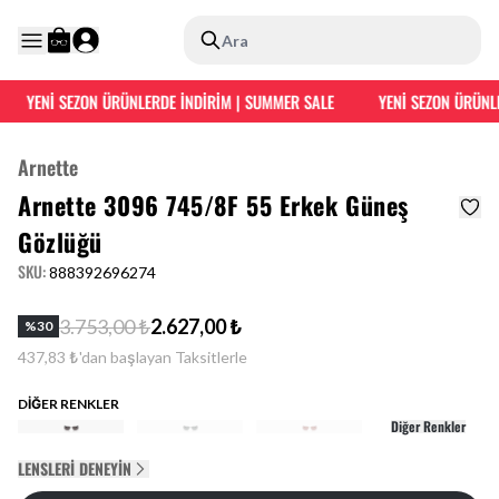
Ara
YENİ SEZON ÜRÜNLERDE İNDİRİM | SUMMER SALE
YENİ SEZON ÜRÜNLE
Arnette
Arnette 3096 745/8F 55 Erkek Güneş
Gözlüğü
SKU
:
888392696274
3.753,00 ₺
2.627,00 ₺
%
30
437,83 ₺'dan başlayan Taksitlerle
DİĞER RENKLER
Diğer Renkler
LENSLERI DENEYIN