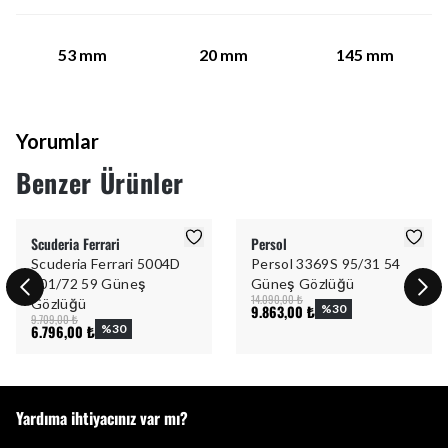
53
mm
20
mm
145
mm
Yorumlar
Benzer Ürünler
Scuderia Ferrari
Persol
Scuderia Ferrari 5004D
Persol 3369S 95/31 54
101/72 59 Güneş
Güneş Gözlüğü
14.090,00 ₺
Gözlüğü
9.863,00 ₺
%
30
9.709,00 ₺
6.796,00 ₺
%
30
Yardıma ihtiyacınız var mı?