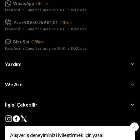
WhatsApp
Offline
Pazartesi ile Cumartesi arası ve 10:00 ile 18:00 arası.
Ara +90 850 259 81 01
Offline
Pazartesi ile Cumartesi arası ve 10:00 ile 18:00 arası.
Bize Sor
Offline
Pazartesi ile Cumartesi arası ve 09:00 ile 19:00 arası.
Yardım
We Are
İlgini Çekebilir
Alışveriş deneyiminizi iyileştirmek için yasal
•
•
Kişisel Verilerin Korunması
KVKK Başvuru ve Bilgi Talep Formu