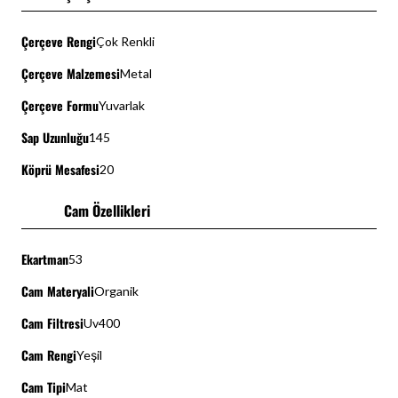
Çerçeve Rengi
Çok Renkli
Çerçeve Malzemesi
Metal
Çerçeve Formu
Yuvarlak
Sap Uzunluğu
145
Köprü Mesafesi
20
Cam Özellikleri
Ekartman
53
Cam Materyali
Organik
Cam Filtresi
Uv400
Cam Rengi
Yeşil
Cam Tipi
Mat