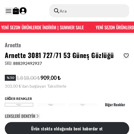
Ara
YENİ SEZON ÜRÜNLERDE İNDİRİM | SUMMER SALE
YENİ SEZON ÜRÜNLERDE
Arnette
Arnette 3081 727/71 53 Güneş Gözlüğü
SKU
:
888392492937
1.818,00 ₺
909,00 ₺
%
50
303,00 ₺'dan başlayan Taksitlerle
DİĞER RENKLER
Diğer Renkler
LENSLERI DENEYIN
Ürün stokta olduğunda beni haberdar et