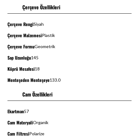
Çerçeve Özellikleri
Çerçeve Rengi
Siyah
Çerçeve Malzemesi
Plastik
Çerçeve Formu
Geometrik
Sap Uzunluğu
145
Köprü Mesafesi
18
Menteşeden Menteşeye
133.0
Cam Özellikleri
Ekartman
57
Cam Materyali
Organik
Cam Filtresi
Polarize