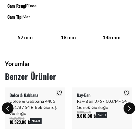
Cam Rengi
Füme
Cam Tipi
Mat
57
mm
18
mm
145
mm
Yorumlar
Benzer Ürünler
Dolce & Gabbana
Ray-Ban
Dolce & Gabbana 4485
Ray-Ban 3767 003/MF 54
501/87 54 Erkek Güneş
Güneş Gözlüğü
12.871,00 ₺
Gözlüğü
9.010,00 ₺
%
30
17.539,00 ₺
10.523,00 ₺
%
40