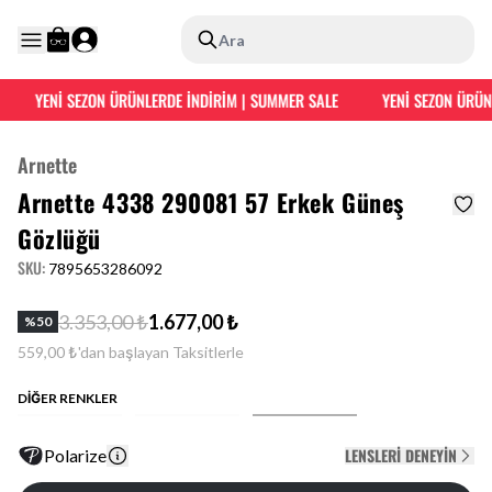
Ara
YENİ SEZON ÜRÜNLERDE İNDİRİM | SUMMER SALE
YENİ SEZON ÜRÜNL
Arnette
Arnette 4338 290081 57 Erkek Güneş
Gözlüğü
SKU
:
7895653286092
3.353,00 ₺
1.677,00 ₺
%
50
559,00 ₺'dan başlayan Taksitlerle
DİĞER RENKLER
LENSLERI DENEYIN
Polarize