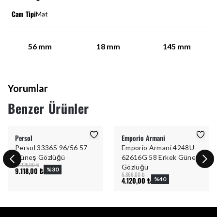
Cam Tipi
Mat
56
mm
18
mm
145
mm
Yorumlar
Benzer Ürünler
Persol
Emporio Armani
Persol 3336S 96/56 57
Emporio Armani 4248U
Güneş Gözlüğü
62616G 58 Erkek Güneş
13.025,00 ₺
Gözlüğü
9.118,00 ₺
%
30
6.866,00 ₺
4.120,00 ₺
%
40