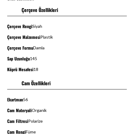
Çerçeve Özellikleri
Çerçeve Rengi
Siyah
Çerçeve Malzemesi
Plastik
Çerçeve Formu
Damla
Sap Uzunluğu
145
Köprü Mesafesi
18
Cam Özellikleri
Ekartman
56
Cam Materyali
Organik
Cam Filtresi
Polarize
Cam Rengi
Füme