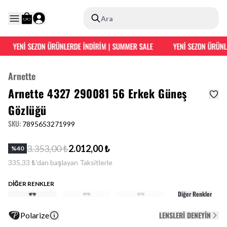
Ara
YENİ SEZON ÜRÜNLERDE İNDİRİM | SUMMER SALE
YENİ SEZON ÜRÜNLE
Arnette
Arnette 4327 290081 56 Erkek Güneş
Gözlüğü
SKU
:
7895653271999
3.353,00 ₺
2.012,00 ₺
%
40
335,33 ₺'dan başlayan Taksitlerle
DİĞER RENKLER
Diğer Renkler
LENSLERI DENEYIN
Polarize