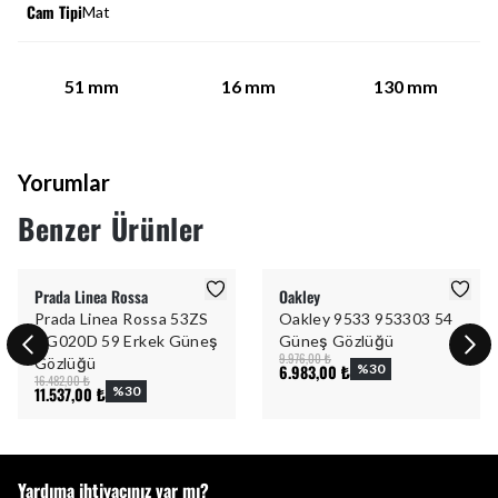
Cam Tipi
Mat
51
mm
16
mm
130
mm
Yorumlar
Benzer Ürünler
Prada Linea Rossa
Oakley
Prada Linea Rossa 53ZS
Oakley 9533 953303 54
DG020D 59 Erkek Güneş
Güneş Gözlüğü
9.976,00 ₺
Gözlüğü
6.983,00 ₺
%
30
16.482,00 ₺
11.537,00 ₺
%
30
Yardıma ihtiyacınız var mı?