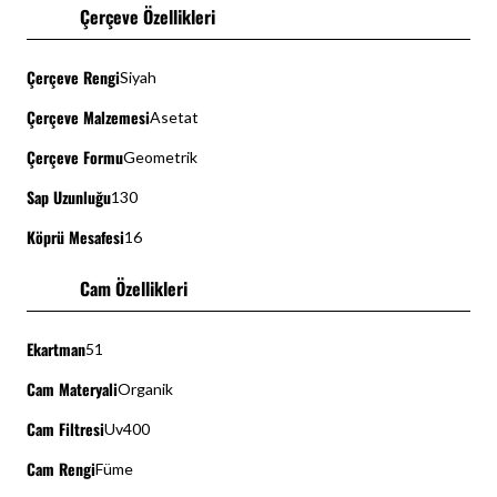
Çerçeve Özellikleri
Çerçeve Rengi
Siyah
Çerçeve Malzemesi
Asetat
Çerçeve Formu
Geometrik
Sap Uzunluğu
130
Köprü Mesafesi
16
Cam Özellikleri
Ekartman
51
Cam Materyali
Organik
Cam Filtresi
Uv400
Cam Rengi
Füme