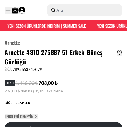
Ara
YENİ SEZON ÜRÜNLERDE İNDİRİM | SUMMER SALE
YENİ SEZON ÜRÜNLE
Arnette
Arnette 4310 275887 51 Erkek Güneş
Gözlüğü
SKU
:
7895653247079
1.415,00 ₺
708,00 ₺
%
50
236,00 ₺'dan başlayan Taksitlerle
DİĞER RENKLER
LENSLERI DENEYIN