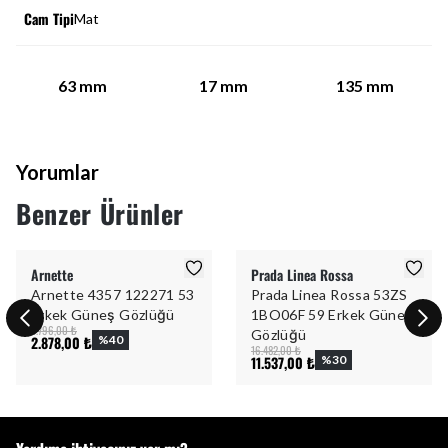
Cam Tipi
Mat
63
mm
17
mm
135
mm
Yorumlar
Benzer Ürünler
Arnette
Prada Linea Rossa
Arnette 4357 122271 53
Prada Linea Rossa 53ZS
Erkek Güneş Gözlüğü
1BO06F 59 Erkek Güneş
4.796,00 ₺
Gözlüğü
2.878,00 ₺
%
40
16.482,00 ₺
11.537,00 ₺
%
30