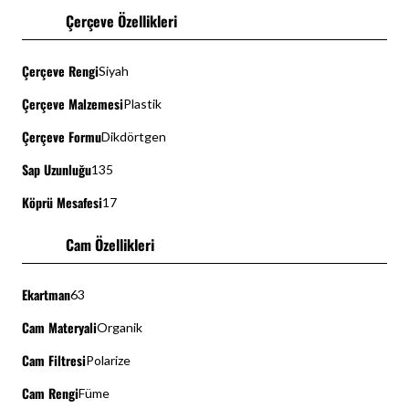
Çerçeve Özellikleri
Çerçeve Rengi
Siyah
Çerçeve Malzemesi
Plastik
Çerçeve Formu
Dikdörtgen
Sap Uzunluğu
135
Köprü Mesafesi
17
Cam Özellikleri
Ekartman
63
Cam Materyali
Organik
Cam Filtresi
Polarize
Cam Rengi
Füme