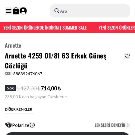
Ara
YENİ SEZON ÜRÜNLERDE İNDİRİM | SUMMER SALE
YENİ SEZON ÜRÜNLERD
Arnette
Arnette 4259 01/81 63 Erkek Güneş
Gözlüğü
SKU
:
888392476067
1.427,00 ₺
714,00 ₺
%
50
238,00 ₺'dan başlayan Taksitlerle
DİĞER RENKLER
LENSLERI DENEYIN
Polarize