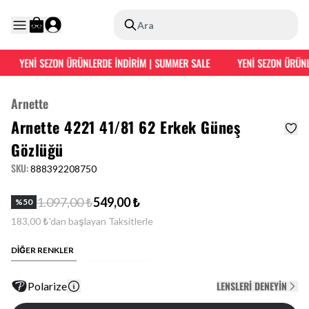
Ara
YENİ SEZON ÜRÜNLERDE İNDİRİM | SUMMER SALE
YENİ SEZON ÜRÜNLE
Arnette
Arnette 4221 41/81 62 Erkek Güneş
Gözlüğü
SKU
:
888392208750
1.097,00 ₺
549,00 ₺
%
50
183,00 ₺'dan başlayan Taksitlerle
DİĞER RENKLER
LENSLERI DENEYIN
Polarize