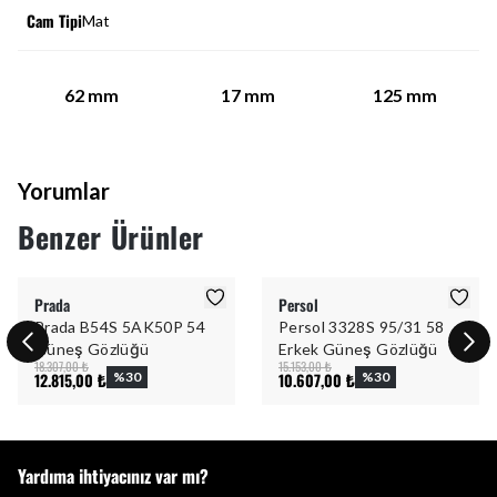
Cam Tipi
Mat
62
mm
17
mm
125
mm
Yorumlar
Benzer Ürünler
Prada
Persol
Prada B54S 5AK50P 54
Persol 3328S 95/31 58
Güneş Gözlüğü
Erkek Güneş Gözlüğü
18.307,00 ₺
15.153,00 ₺
12.815,00 ₺
%
30
10.607,00 ₺
%
30
Yardıma ihtiyacınız var mı?