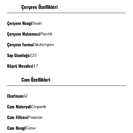
Çerçeve Özellikleri
Çerçeve Rengi
Siyah
Çerçeve Malzemesi
Plastik
Çerçeve Formu
Dikdörtgen
Sap Uzunluğu
125
Köprü Mesafesi
17
Cam Özellikleri
Ekartman
62
Cam Materyali
Organik
Cam Filtresi
Polarize
Cam Rengi
Füme