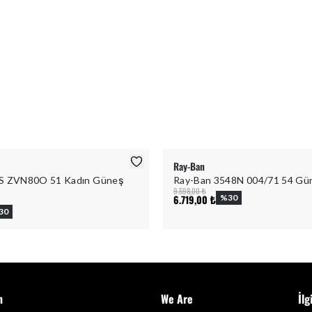
Ray-Ban
4S ZVN80O 51 Kadın Güneş
Ray-Ban 3548N 004/71 54 Gü
9.598,00 ₺
6.719,00 ₺
%
30
30
m
We Are
İlg