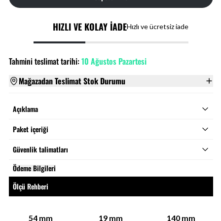
HIZLI VE KOLAY İADE
Hızlı ve ücretsiz iade
Tahmini teslimat tarihi:
10 Ağustos Pazartesi
Mağazadan Teslimat Stok Durumu
Açıklama
Paket içeriği
Güvenlik talimatları
Ödeme Bilgileri
Ölçü Rehberi
54
mm
19
mm
140
mm