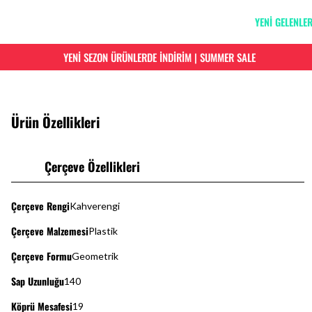
YENİ GELENLE
YENİ SEZON ÜRÜNLERDE İNDİRİM | SUMMER SALE
Ürün Özellikleri
Çerçeve Özellikleri
Çerçeve Rengi
Kahverengi
Çerçeve Malzemesi
Plastik
Çerçeve Formu
Geometrik
Sap Uzunluğu
140
Köprü Mesafesi
19