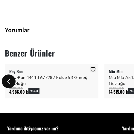
Yorumlar
Benzer Ürünler
Ray-Ban
Miu Miu
Ray-Ban 4441d 677287 Pulse 53 Güneş
Miu Miu A5
Gözlüğü
Gözlüğü
8.310,00 ₺
20.735,00 ₺
4.986,00 ₺
%
40
14.515,00 ₺
%
Yardıma ihtiyacınız var mı?
Yardı