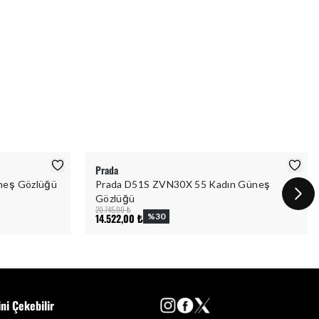
Prada
neş Gözlüğü
Prada D51S ZVN30X 55 Kadın Güneş
Gözlüğü
20.745,00 ₺
14.522,00 ₺
%
30
ini Çekebilir