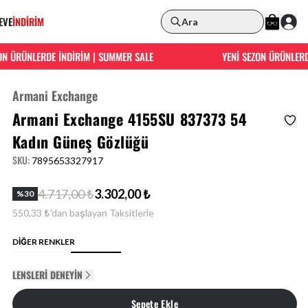
EVE
İNDİRİM
Ara
 ÜRÜNLERDE İNDİRİM | SUMMER SALE
YENİ SEZON ÜRÜNLERDE 
Armani Exchange
Armani Exchange 4155SU 837373 54
Kadın Güneş Gözlüğü
SKU
:
7895653327917
4.717,00 ₺
3.302,00 ₺
%
30
550,33 ₺'dan başlayan Taksitlerle
DİĞER RENKLER
LENSLERI DENEYIN
Sepete Ekle