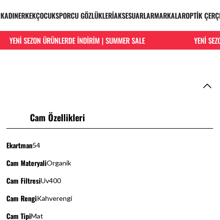
R
KADIN
ERKEK
ÇOCUK
SPORCU GÖZLÜKLERİ
AKSESUARLAR
MARKALAR
OPTİK ÇERÇ
YENİ SEZON ÜRÜNLERDE İNDİRİM | SUMMER SALE
YENİ SEZON
Cam Özellikleri
Ekartman
54
Cam Materyali
Organik
Cam Filtresi
Uv400
Cam Rengi
Kahverengi
Cam Tipi
Mat