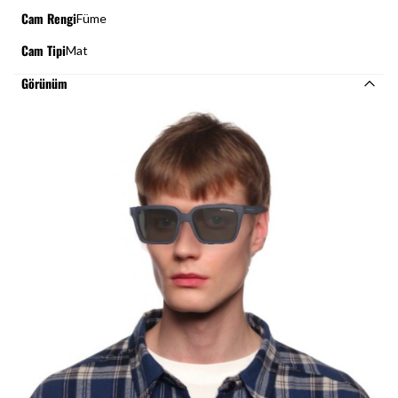
Cam Rengi
Füme
Cam Tipi
Mat
Görünüm