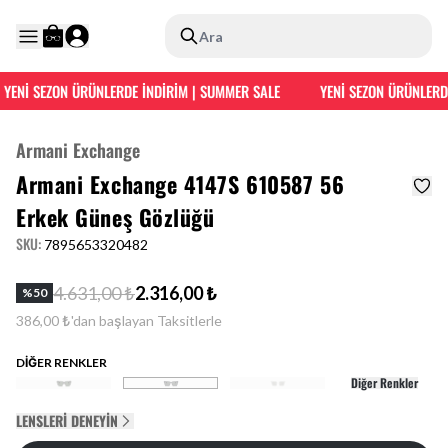
Ara
Nİ SEZON ÜRÜNLERDE İNDİRİM | SUMMER SALE
YENİ SEZON ÜRÜNLERDE İ
Armani Exchange
Armani Exchange 4147S 610587 56
Erkek Güneş Gözlüğü
SKU
:
7895653320482
4.631,00 ₺
2.316,00 ₺
%
50
386,00 ₺'dan başlayan Taksitlerle
DİĞER RENKLER
Diğer Renkler
LENSLERI DENEYIN