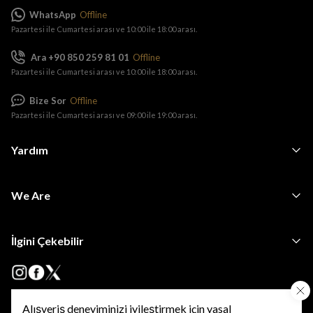
WhatsApp
Offline
Pazartesi ile Cumartesi arası ve 10:00 ile 18:00 arası.
Ara +90 850 259 81 01
Offline
Pazartesi ile Cumartesi arası ve 10:00 ile 18:00 arası.
Bize Sor
Offline
Pazartesi ile Cumartesi arası ve 09:00 ile 19:00 arası.
Yardım
We Are
İlgini Çekebilir
Alışveriş deneyiminizi iyileştirmek için yasal
•
•
Kişisel Verilerin Korunması
KVKK Başvuru ve Bilgi Talep Formu