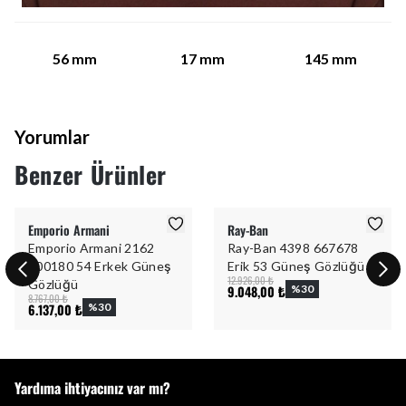
56
mm
17
mm
145
mm
Yorumlar
Benzer Ürünler
Emporio Armani
Ray-Ban
Emporio Armani 2162
Ray-Ban 4398 667678
300180 54 Erkek Güneş
Erik 53 Güneş Gözlüğü
12.926,00 ₺
Gözlüğü
9.048,00 ₺
%
30
8.767,00 ₺
6.137,00 ₺
%
30
Yardıma ihtiyacınız var mı?