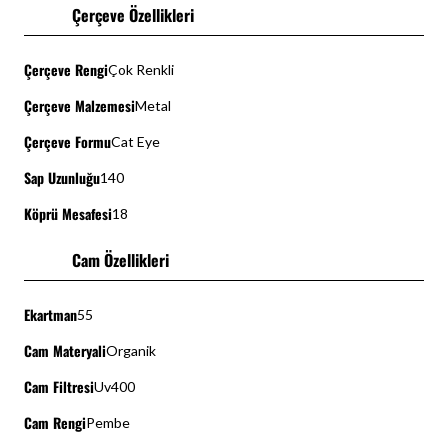
Çerçeve Özellikleri
Çerçeve Rengi
Çok Renkli
Çerçeve Malzemesi
Metal
Çerçeve Formu
Cat Eye
Sap Uzunluğu
140
Köprü Mesafesi
18
Cam Özellikleri
Ekartman
55
Cam Materyali
Organik
Cam Filtresi
Uv400
Cam Rengi
Pembe