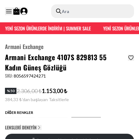
Ara
YENİ SEZON ÜRÜNLERDE İNDİRİM | SUMMER SALE
YENİ SEZON ÜRÜNLER
Armani Exchange
Armani Exchange 4107S 829813 55
Kadın Güneş Gözlüğü
SKU
:
8056597424271
2.306,00 ₺
1.153,00 ₺
%
50
384,33 ₺'dan başlayan Taksitlerle
DİĞER RENKLER
LENSLERI DENEYIN