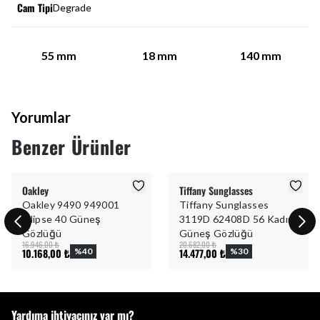
Cam Tipi
Degrade
55
mm
18
mm
140
mm
Yorumlar
Benzer Ürünler
Oakley
Tiffany Sunglasses
Oakley 9490 949001
Tiffany Sunglasses
Ellipse 40 Güneş
3119D 62408D 56 Kadın
Gözlüğü
Güneş Gözlüğü
16.946,00 ₺
20.682,00 ₺
10.168,00 ₺
%
40
14.477,00 ₺
%
30
Yardıma ihtiyacınız var mı?