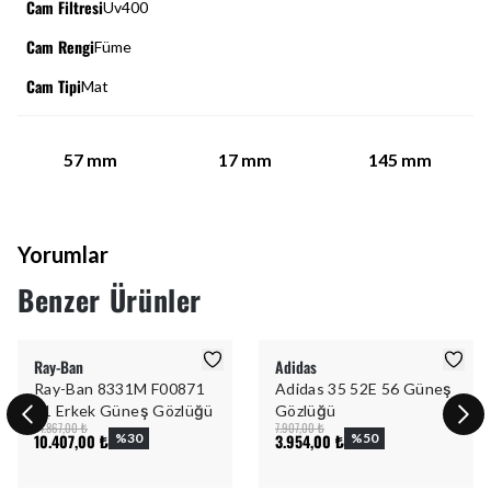
Cam Filtresi
Uv400
Cam Rengi
Füme
Cam Tipi
Mat
57
mm
17
mm
145
mm
Yorumlar
Benzer Ürünler
Ray-Ban
Adidas
Ray-Ban 8331M F00871
Adidas 35 52E 56 Güneş
61 Erkek Güneş Gözlüğü
Gözlüğü
14.867,00 ₺
7.907,00 ₺
10.407,00 ₺
%
30
3.954,00 ₺
%
50