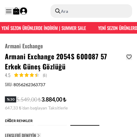
Ara
YENİ SEZON ÜRÜNLERDE İNDİRİM | SUMMER SALE
YENİ SEZON ÜRÜNLERDE
Armani Exchange
Armani Exchange 2054S 600087 57
Erkek Güneş Gözlüğü
4.5
(6)
SKU
:
8056262363737
5.549,00 ₺
3.884,00 ₺
%
30
647,33 ₺'dan başlayan Taksitlerle
DİĞER RENKLER
LENSLERI DENEYIN