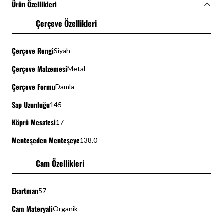
Ürün Özellikleri
Çerçeve Özellikleri
Çerçeve Rengi
Siyah
Çerçeve Malzemesi
Metal
Çerçeve Formu
Damla
Sap Uzunluğu
145
Köprü Mesafesi
17
Menteşeden Menteşeye
138.0
Cam Özellikleri
Ekartman
57
Cam Materyali
Organik