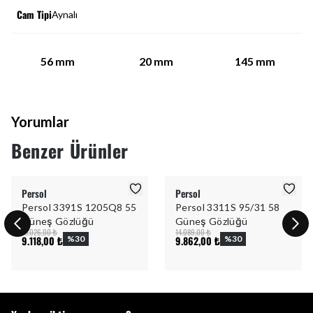
Cam Tipi
Aynalı
56
mm
20
mm
145
mm
Yorumlar
Benzer Ürünler
Persol
Persol
Persol 3391S 1205Q8 55
Persol 3311S 95/31 58
Güneş Gözlüğü
Güneş Gözlüğü
13.026,00 ₺
14.089,00 ₺
9.118,00 ₺
%
30
9.862,00 ₺
%
30