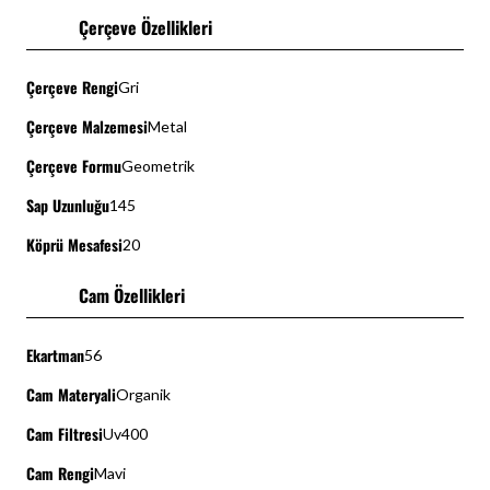
Çerçeve Özellikleri
Çerçeve Rengi
Gri
Çerçeve Malzemesi
Metal
Çerçeve Formu
Geometrik
Sap Uzunluğu
145
Köprü Mesafesi
20
Cam Özellikleri
Ekartman
56
Cam Materyali
Organik
Cam Filtresi
Uv400
Cam Rengi
Mavi