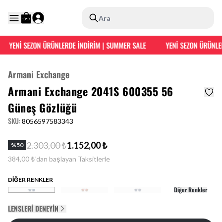
Ara
YENİ SEZON ÜRÜNLERDE İNDİRİM | SUMMER SALE
YENİ SEZON ÜRÜNLER
Armani Exchange
Armani Exchange 2041S 600355 56
Güneş Gözlüğü
SKU
:
8056597583343
2.303,00 ₺
1.152,00 ₺
%
50
384,00 ₺'dan başlayan Taksitlerle
DİĞER RENKLER
Diğer Renkler
LENSLERI DENEYIN