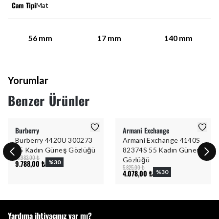
Cam Tipi
Mat
56
mm
17
mm
140
mm
Yorumlar
Benzer Ürünler
Burberry
Armani Exchange
Burberry 4420U 300273
Armani Exchange 4140S
55 Kadın Güneş Gözlüğü
82374S 55 Kadın Güneş
13.983,00 ₺
Gözlüğü
9.788,00 ₺
%
30
5.825,00 ₺
4.078,00 ₺
%
30
Yardıma ihtiyacınız var mı?