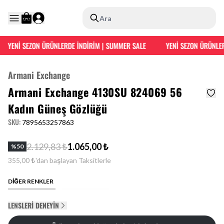
Ara
YENİ SEZON ÜRÜNLERDE İNDİRİM | SUMMER SALE
YENİ SEZON ÜRÜNLER
Armani Exchange
Armani Exchange 4130SU 824069 56
Kadın Güneş Gözlüğü
SKU
:
7895653257863
2.129,83 ₺
1.065,00 ₺
%
50
355,00 ₺'dan başlayan Taksitlerle
DİĞER RENKLER
LENSLERI DENEYIN