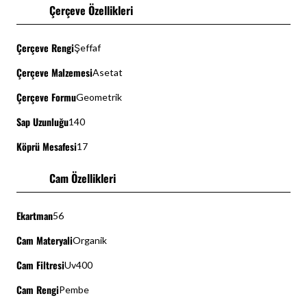
Çerçeve Özellikleri
Çerçeve Rengi
Şeffaf
Çerçeve Malzemesi
Asetat
Çerçeve Formu
Geometrik
Sap Uzunluğu
140
Köprü Mesafesi
17
Cam Özellikleri
Ekartman
56
Cam Materyali
Organik
Cam Filtresi
Uv400
Cam Rengi
Pembe