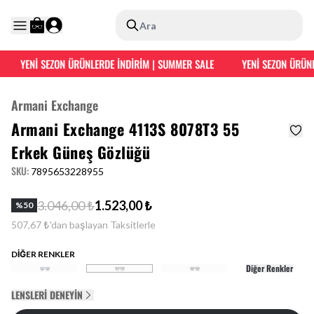
Ara
YENİ SEZON ÜRÜNLERDE İNDİRİM | SUMMER SALE
YENİ SEZON ÜRÜNLE
Armani Exchange
Armani Exchange 4113S 8078T3 55
Erkek Güneş Gözlüğü
SKU
:
7895653228955
3.046,00 ₺
1.523,00 ₺
%
50
507,67 ₺'dan başlayan Taksitlerle
DİĞER RENKLER
Diğer Renkler
LENSLERI DENEYIN