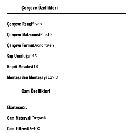
Çerçeve Özellikleri
Çerçeve Rengi
Siyah
Çerçeve Malzemesi
Plastik
Çerçeve Formu
Dikdörtgen
Sap Uzunluğu
145
Köprü Mesafesi
18
Menteşeden Menteşeye
129.0
Cam Özellikleri
Ekartman
55
Cam Materyali
Organik
Cam Filtresi
Uv400