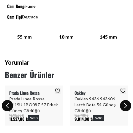
Cam Rengi
Füme
Cam Tipi
Degrade
55
mm
18
mm
145
mm
Yorumlar
Benzer Ürünler
Prada Linea Rossa
Oakley
Prada Linea Rossa
Oakley 9436 943606
B11SU 1BO08Z 57 Erkek
Latch Beta 54 Güneş
Güneş Gözlüğü
Gözlüğü
16.482,00 ₺
12.877,00 ₺
11.537,00 ₺
%
30
9.014,00 ₺
%
30