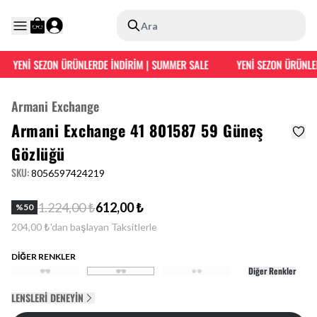
Ara
YENİ SEZON ÜRÜNLERDE İNDİRİM | SUMMER SALE
YENİ SEZON ÜRÜNLER
Armani Exchange
Armani Exchange 41 801587 59 Güneş
Gözlüğü
SKU
:
8056597424219
1.224,00 ₺
612,00 ₺
%
50
204,00 ₺'dan başlayan Taksitlerle
DİĞER RENKLER
Diğer Renkler
LENSLERI DENEYIN