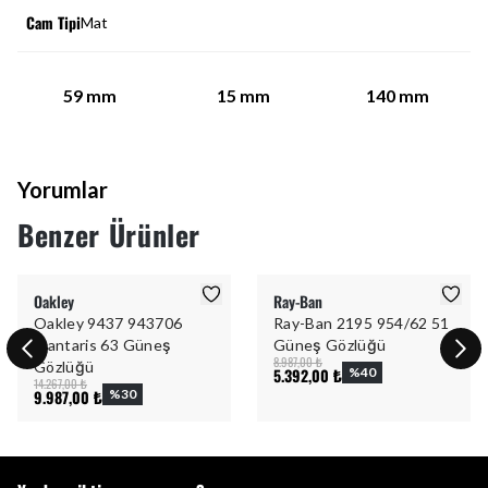
Cam Tipi
Mat
59
mm
15
mm
140
mm
Yorumlar
Benzer Ürünler
Oakley
Ray-Ban
Oakley 9437 943706
Ray-Ban 2195 954/62 51
Plantaris 63 Güneş
Güneş Gözlüğü
8.987,00 ₺
Gözlüğü
5.392,00 ₺
%
40
14.267,00 ₺
9.987,00 ₺
%
30