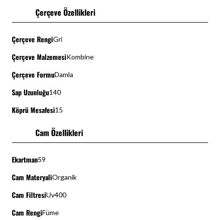
Çerçeve Özellikleri
Çerçeve Rengi
Gri
Çerçeve Malzemesi
Kombine
Çerçeve Formu
Damla
Sap Uzunluğu
140
Köprü Mesafesi
15
Cam Özellikleri
Ekartman
59
Cam Materyali
Organik
Cam Filtresi
Uv400
Cam Rengi
Füme