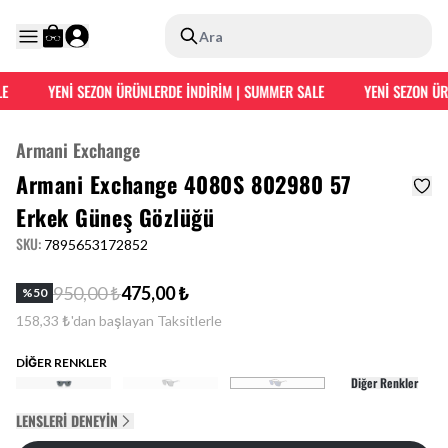
Ara
E
YENİ SEZON ÜRÜNLERDE İNDİRİM | SUMMER SALE
YENİ SEZON ÜR
Armani Exchange
Armani Exchange 4080S 802980 57
Erkek Güneş Gözlüğü
SKU
:
7895653172852
950,00 ₺
475,00 ₺
%
50
158,33 ₺'dan başlayan Taksitlerle
DİĞER RENKLER
Diğer Renkler
LENSLERI DENEYIN