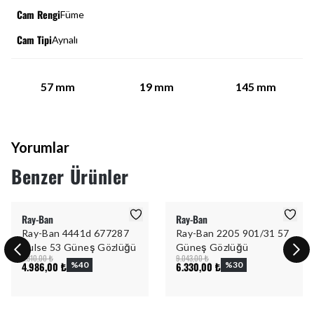
Cam Rengi
Füme
Cam Tipi
Aynalı
57
mm
19
mm
145
mm
Yorumlar
Benzer Ürünler
Ray-Ban
Ray-Ban
Ray-Ban 4441d 677287
Ray-Ban 2205 901/31 57
Pulse 53 Güneş Gözlüğü
Güneş Gözlüğü
8.310,00 ₺
9.043,00 ₺
4.986,00 ₺
%
40
6.330,00 ₺
%
30