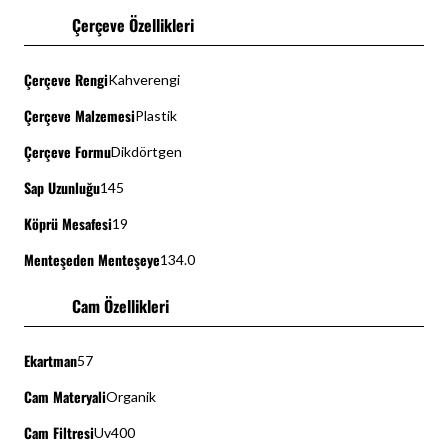
Çerçeve Özellikleri
Çerçeve Rengi
Kahverengi
Çerçeve Malzemesi
Plastik
Çerçeve Formu
Dikdörtgen
Sap Uzunluğu
145
Köprü Mesafesi
19
Menteşeden Menteşeye
134.0
Cam Özellikleri
Ekartman
57
Cam Materyali
Organik
Cam Filtresi
Uv400