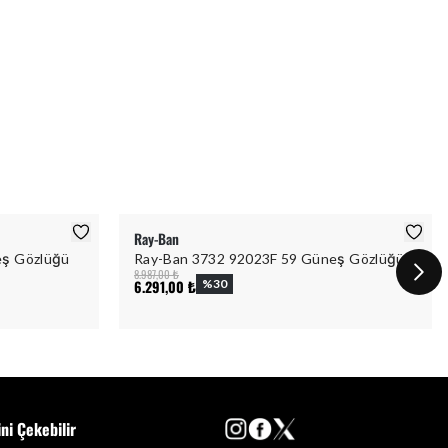
Ray-Ban
eş Gözlüğü
Ray-Ban 3732 92023F 59 Güneş Gözlüğü
8.987,00 ₺
6.291,00 ₺
%
30
ini Çekebilir