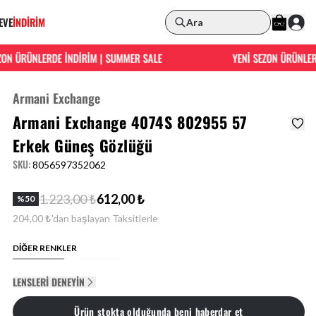
EVE
İNDİRİM
Ara
N ÜRÜNLERDE İNDİRİM | SUMMER SALE
YENİ SEZON ÜRÜNLERDE
Armani Exchange
Armani Exchange 4074S 802955 57
Erkek Güneş Gözlüğü
SKU
:
8056597352062
1.223,00 ₺
612,00 ₺
%
50
204,00 ₺'dan başlayan Taksitlerle
DİĞER RENKLER
LENSLERI DENEYIN
Ürün stokta olduğunda beni haberdar et