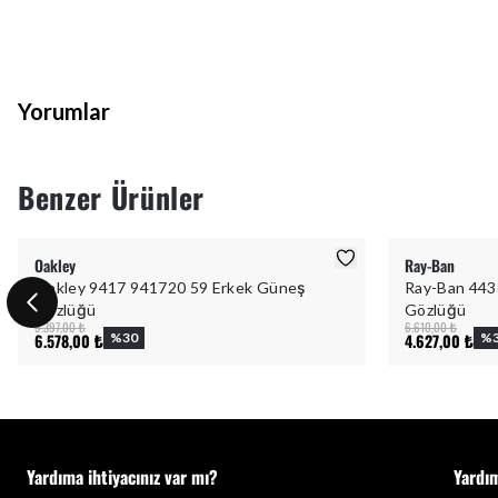
Yorumlar
Benzer Ürünler
Oakley
Ray-Ban
Oakley 9417 941720 59 Erkek Güneş
Ray-Ban 443
Gözlüğü
Gözlüğü
9.397,00 ₺
6.610,00 ₺
6.578,00 ₺
%
30
4.627,00 ₺
%
Yardıma ihtiyacınız var mı?
Yardı