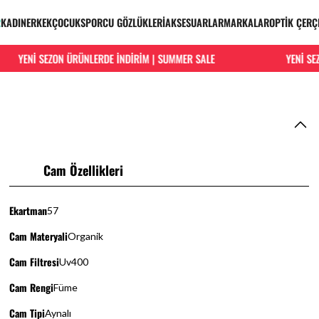
R
KADIN
ERKEK
ÇOCUK
SPORCU GÖZLÜKLERİ
AKSESUARLAR
MARKALAR
OPTİK ÇERÇ
YENİ SEZON ÜRÜNLERDE İNDİRİM | SUMMER SALE
YENİ SEZO
Cam Özellikleri
Ekartman
57
Cam Materyali
Organik
Cam Filtresi
Uv400
Cam Rengi
Füme
Cam Tipi
Aynalı