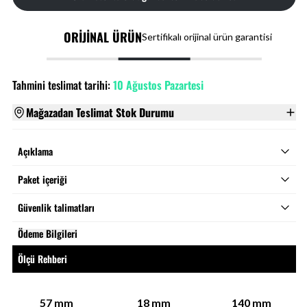
ORİJİNAL ÜRÜN
Sertifikalı orijinal ürün garantisi
Tahmini teslimat tarihi:
10 Ağustos Pazartesi
Mağazadan Teslimat Stok Durumu
Açıklama
Paket içeriği
Güvenlik talimatları
Ödeme Bilgileri
Ölçü Rehberi
57
mm
18
mm
140
mm