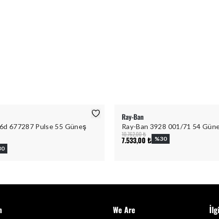
Ray-Ban
6d 677287 Pulse 55 Güneş
Ray-Ban 3928 001/71 54 Gün
10.762,00 ₺
7.533,00 ₺
%
30
30
m
We Are
İlg