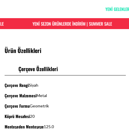
YENİ GELENLE
YENİ SEZON ÜRÜNLERDE İNDİRİM | SUMMER SALE
Ürün Özellikleri
Çerçeve Özellikleri
Çerçeve Rengi
Siyah
Çerçeve Malzemesi
Metal
Çerçeve Formu
Geometrik
Köprü Mesafesi
20
Menteşeden Menteşeye
125.0