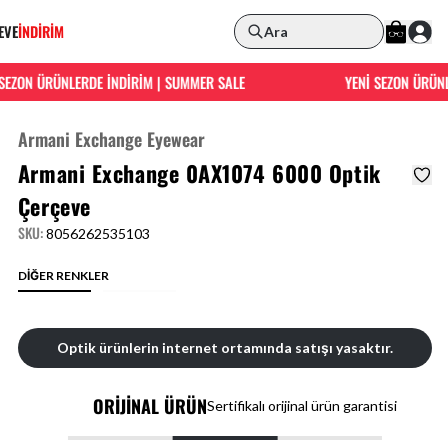
EVE
İNDİRİM
Ara
ZON ÜRÜNLERDE İNDİRİM | SUMMER SALE
YENİ SEZON ÜRÜNLER
Armani Exchange Eyewear
Armani Exchange 0AX1074 6000 Optik
Çerçeve
SKU
:
8056262535103
DİĞER RENKLER
Optik ürünlerin internet ortamında satışı yasaktır.
ORİJİNAL ÜRÜN
Sertifikalı orijinal ürün garantisi