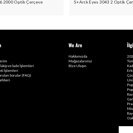
6 2000 Optik Çerçeve
S+Arck Eyes 3043 2 Optik Çe
m
We Are
İlg
Hakkımızda
202
lerim
Mağazalarımız
Tüm
Takip ve İade İşlemleri
Bize Ulaşın
Kad
ti İşlemleri
Erk
orulan Sorular (FAQ)
Çoc
ehberi
Uni
Pop
Pop
Ray
Gam
Pra
Miu
Ray
Oak