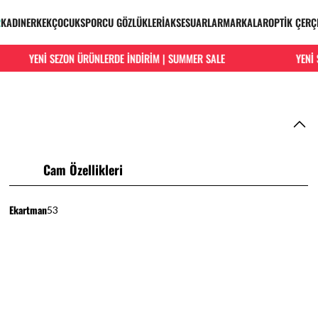
R
KADIN
ERKEK
ÇOCUK
SPORCU GÖZLÜKLERİ
AKSESUARLAR
MARKALAR
OPTİK ÇERÇ
YENİ SEZON ÜRÜNLERDE İNDİRİM | SUMMER SALE
YENİ SE
Cam Özellikleri
Ekartman
53
HIZLI VE KOLAY İADE
Hızlı ve ücretsiz iade