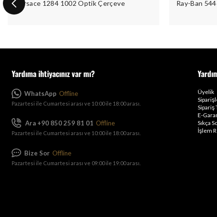
Versace 1284 1002 Optik Çerçeve
Ray-Ban 544
Yardıma ihtiyacınız var mı?
Yardı
Üyelik
WhatsApp
Offline
Sipariş
Pazartesi ile Cumartesi arası ve 10:00 ile 18:00 arası.
Sipariş 
E-Garan
Ara +90 850 259 81 01
Offline
Sıkça S
İşlem R
Pazartesi ile Cumartesi arası ve 10:00 ile 18:00 arası.
Bize Sor
Offline
Pazartesi ile Cumartesi arası ve 09:00 ile 19:00 arası.