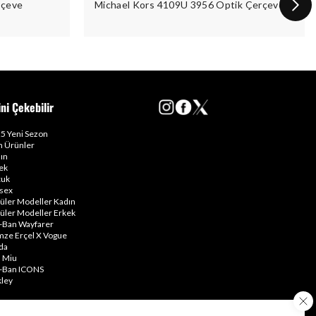
rçeve
Michael Kors 4109U 3956 Optik Çerçeve
ini Çekebilir
5 Yeni Sezon
 Ürünler
ın
ek
uk
sex
üler Modeller Kadın
üler Modeller Erkek
-Ban Wayfarer
ze Erçel X Vogue
da
 Miu
-Ban ICONS
ley