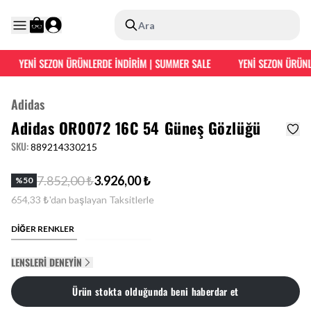
Ara
YENİ SEZON ÜRÜNLERDE İNDİRİM | SUMMER SALE
YENİ SEZON ÜRÜNLE
Adidas
Adidas OR0072 16C 54 Güneş Gözlüğü
SKU
:
889214330215
7.852,00 ₺
3.926,00 ₺
%
50
654,33 ₺'dan başlayan Taksitlerle
DİĞER RENKLER
LENSLERI DENEYIN
Ürün stokta olduğunda beni haberdar et