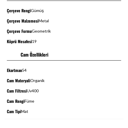
Çerçeve Rengi
Gümüş
Çerçeve Malzemesi
Metal
Çerçeve Formu
Geometrik
Köprü Mesafesi
19
Cam Özellikleri
Ekartman
54
Cam Materyali
Organik
Cam Filtresi
Uv400
Cam Rengi
Füme
Cam Tipi
Mat