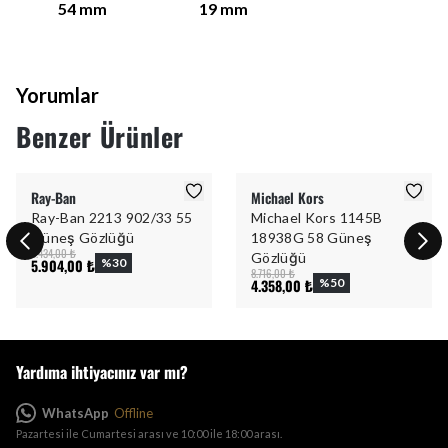
54
mm
19
mm
Yorumlar
Benzer Ürünler
Ray-Ban
Michael Kors
Ray-Ban 2213 902/33 55
Michael Kors 1145B
Güneş Gözlüğü
18938G 58 Güneş
8.434,00 ₺
Gözlüğü
5.904,00 ₺
%
30
8.716,00 ₺
4.358,00 ₺
%
50
Yardıma ihtiyacınız var mı?
WhatsApp
Offline
Pazartesi ile Cumartesi arası ve 10:00 ile 18:00 arası.