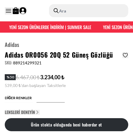
Ara
YENİ SEZON ÜRÜNLERDE İNDİRİM | SUMMER SALE
YENİ SEZON ÜRÜNL
Adidas
Adidas OR0056 20Q 52 Güneş Gözlüğü
SKU
:
889214299321
6.467,00 ₺
3.234,00 ₺
%
50
539,00 ₺'dan başlayan Taksitlerle
DİĞER RENKLER
LENSLERI DENEYIN
Ürün stokta olduğunda beni haberdar et