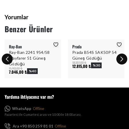
Yorumlar
Benzer Ürünler
Ray-Ban
Prada
Ray-Ban 2241 954/58
Prada B54S 5AK50P 54
Wayfarer 51 Güneş
Güneş Gözlüğü
18.307,00 ₺
Gözlüğü
12.815,00 ₺
%
30
11.743,00 ₺
7.046,00 ₺
%
40
Yardıma ihtiyacınız var mı?
WhatsApp
Offline
Pazartesi ile Cumartesi arası ve 10:00 ile 18:00 arası.
Ara +90 850 259 81 01
Offline