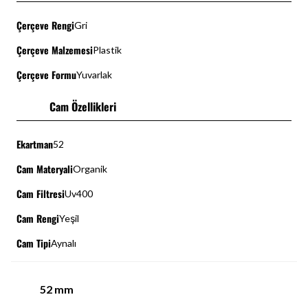
Çerçeve Rengi
Gri
Çerçeve Malzemesi
Plastik
Çerçeve Formu
Yuvarlak
Cam Özellikleri
Ekartman
52
Cam Materyali
Organik
Cam Filtresi
Uv400
Cam Rengi
Yeşil
Cam Tipi
Aynalı
52
mm