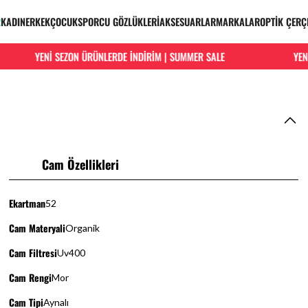
R
KADIN
ERKEK
ÇOCUK
SPORCU GÖZLÜKLERİ
AKSESUARLAR
MARKALAR
OPTİK ÇERÇ
YENİ SEZON ÜRÜNLERDE İNDİRİM | SUMMER SALE
YENİ 
Cam Özellikleri
Ekartman
52
Cam Materyali
Organik
Cam Filtresi
Uv400
Cam Rengi
Mor
Cam Tipi
Aynalı