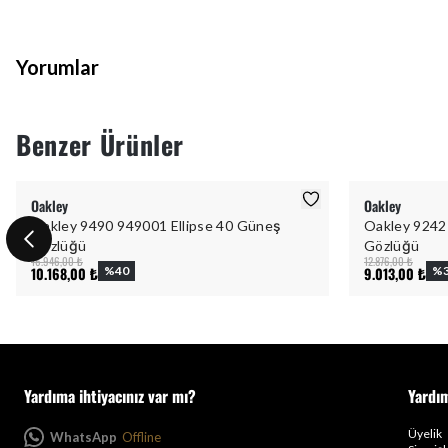
Yorumlar
Benzer Ürünler
Oakley
Oakley
Oakley 9490 949001 Ellipse 40 Güneş
Oakley 9242
Gözlüğü
Gözlüğü
16.946,00 ₺
12.876,00 ₺
10.168,00 ₺
%
40
9.013,00 ₺
%
Yardıma ihtiyacınız var mı?
Yardı
Üyelik
WhatsApp
Offline