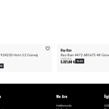
Ray-Ban
 924203 Hstn 52 Güneş
Ray-Ban 4472 685675 48 Gün
7.602,00 ₺
5.321,00 ₺
%
30
30
m
We Are
İlg
Hakkımızda
202