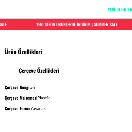
YENİ GELENLE
E
YENİ SEZON ÜRÜNLERDE İNDİRİM | SUMMER SALE
Ürün Özellikleri
Çerçeve Özellikleri
Çerçeve Rengi
Gri
Çerçeve Malzemesi
Plastik
Çerçeve Formu
Yuvarlak