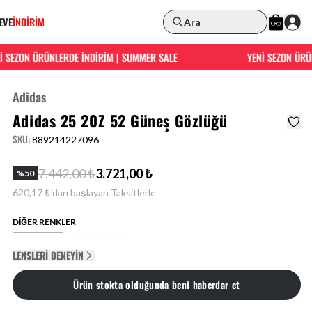
EVE
İNDİRİM
Ara
SEZON ÜRÜNLERDE İNDİRİM | SUMMER SALE
YENİ SEZON ÜRÜNL
Adidas
Adidas 25 20Z 52 Güneş Gözlüğü
SKU
:
889214227096
7.442,00 ₺
3.721,00 ₺
%
50
620,17 ₺'dan başlayan Taksitlerle
DİĞER RENKLER
LENSLERI DENEYIN
Ürün stokta olduğunda beni haberdar et