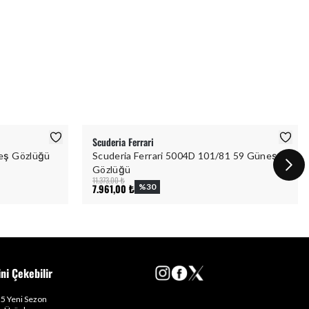
Scuderia Ferrari
eş Gözlüğü
Scuderia Ferrari 5004D 101/81 59 Güneş
Gözlüğü
11.373,00 ₺
7.961,00 ₺
%
30
ini Çekebilir
5 Yeni Sezon