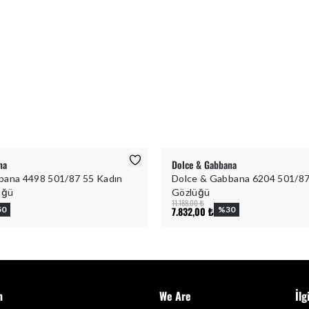
na
Dolce & Gabbana
bana 4498 501/87 55 Kadın
Dolce & Gabbana 6204 501/8
üğü
Gözlüğü
11.188,00 ₺
50
7.832,00 ₺
%
30
m
We Are
İlg