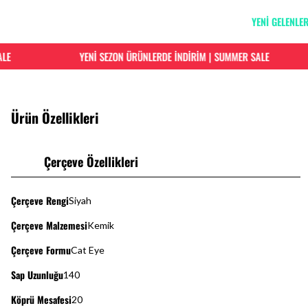
YENİ GELENLE
YENİ SEZON ÜRÜNLERDE İNDİRİM | SUMMER SALE
Ürün Özellikleri
Çerçeve Özellikleri
Çerçeve Rengi
Siyah
Çerçeve Malzemesi
Kemik
Çerçeve Formu
Cat Eye
Sap Uzunluğu
140
Köprü Mesafesi
20