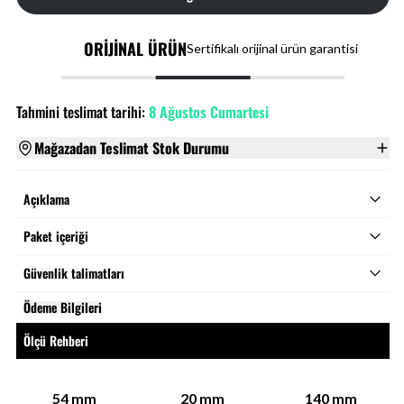
ORİJİNAL ÜRÜN
Sertifikalı orijinal ürün garantisi
Tahmini teslimat tarihi:
8 Ağustos Cumartesi
Mağazadan Teslimat Stok Durumu
Açıklama
Paket içeriği
Güvenlik talimatları
Ödeme Bilgileri
Ölçü Rehberi
54
mm
20
mm
140
mm