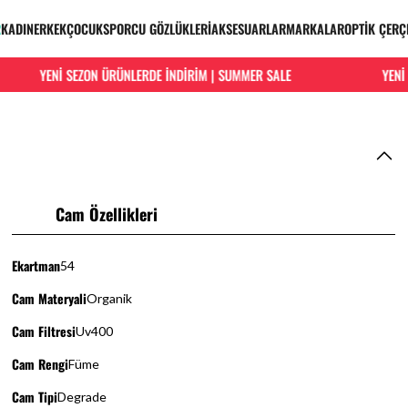
R
KADIN
ERKEK
ÇOCUK
SPORCU GÖZLÜKLERİ
AKSESUARLAR
MARKALAR
OPTİK ÇERÇ
YENİ SEZON ÜRÜNLERDE İNDİRİM | SUMMER SALE
YENİ SE
Cam Özellikleri
Ekartman
54
Cam Materyali
Organik
Cam Filtresi
Uv400
Cam Rengi
Füme
Cam Tipi
Degrade