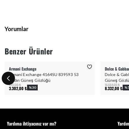
Yorumlar
Benzer Ürünler
Armani Exchange
Dolce & Gabba
Armani Exchange 4164SU 839593 53
Dolce & Gab
Kadın Güneş Gözlüğü
Güneş Gözl
4.717,00 ₺
16.664,00 ₺
3.302,00 ₺
%
30
8.332,00 ₺
%
Yardıma ihtiyacınız var mı?
Yardı