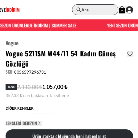
EVE
İNDİRİM
Ara
ZON ÜRÜNLERDE İNDİRİM | SUMMER SALE
YENİ SEZON ÜRÜNLER
Vogue
Vogue 5211SM W44/11 54 Kadın Güneş
Gözlüğü
SKU
:
8056597296731
2.113,00 ₺
1.057,00 ₺
%
50
352,33 ₺'dan başlayan Taksitlerle
DİĞER RENKLER
LENSLERI DENEYIN
Ürün stokta olduğunda beni haberdar et